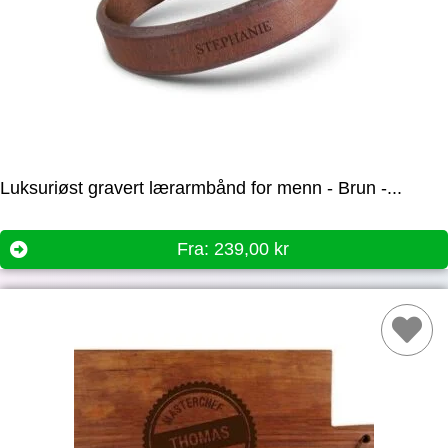
Luksuriøst gravert lærarmbånd for menn - Brun -...
Fra:
239,00
kr