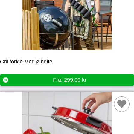
Grillforkle Med ølbelte
Fra:
299,00
kr