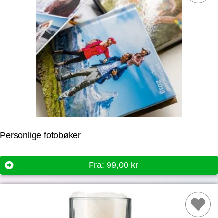
Personlige fotobøker
Fra:
99,00
kr