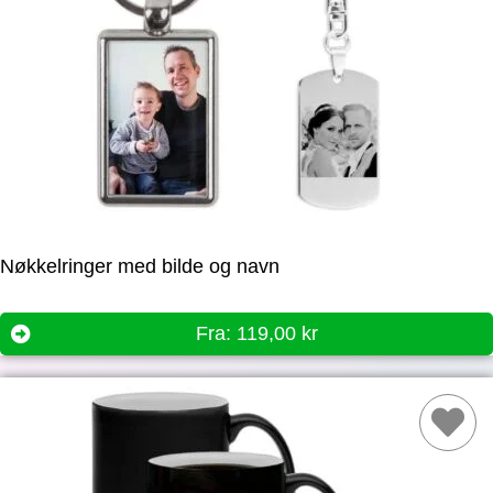
Nøkkelringer med bilde og navn
Fra:
119,00
kr