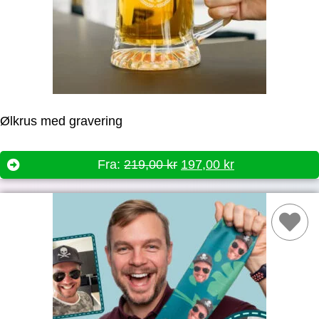
Ølkrus med gravering
Fra:
219,00
kr
197,00
kr