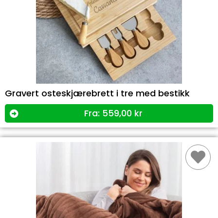
Gravert osteskjærebrett i tre med bestikk
Fra:
559,00
kr