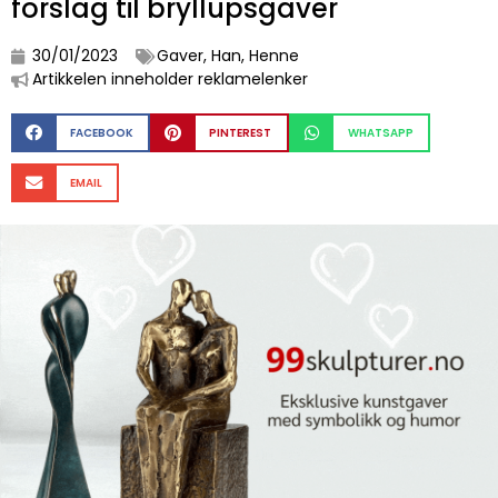
forslag til bryllupsgaver
30/01/2023
Gaver
,
Han
,
Henne
Artikkelen inneholder reklamelenker
FACEBOOK
PINTEREST
WHATSAPP
EMAIL