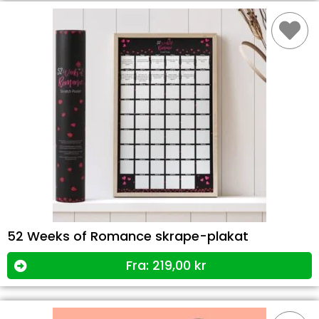
52 Weeks of Romance skrape-plakat
Fra:
219,00
kr