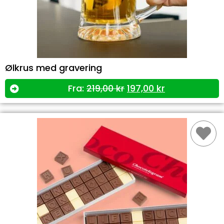
Ølkrus med gravering
Fra:
219,00
kr
197,00
kr