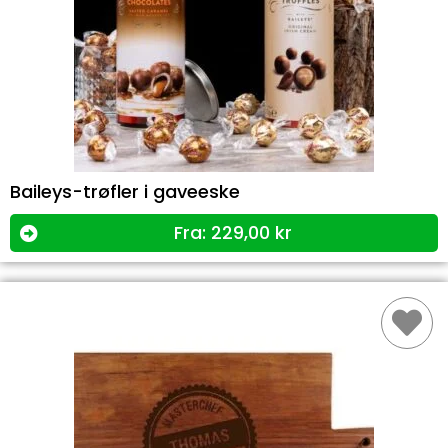
Baileys-trøfler i gaveeske
Fra:
229,00
kr