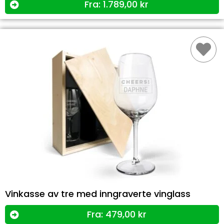
Fra:
1.789,00
kr
Vinkasse av tre med inngraverte vinglass
Fra:
479,00
kr