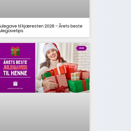
Julegave til kjæresten 2026 – Årets beste
julegavetips
HENNE