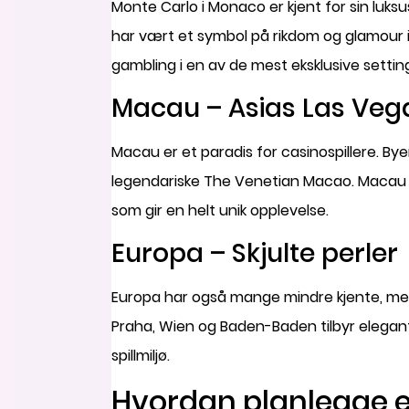
Monte Carlo i Monaco er kjent for sin luks
har vært et symbol på rikdom og glamour i 
gambling i en av de mest eksklusive settin
Macau – Asias Las Veg
Macau er et paradis for casinospillere. Bye
legendariske The Venetian Macao. Macau ko
som gir en helt unik opplevelse.
Europa – Skjulte perler
Europa har også mange mindre kjente, me
Praha, Wien og Baden-Baden tilbyr elegan
spillmiljø.
Hvordan planlegge e