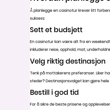
Å planlegge en casinotur krever litt forbere
suksess:
Sett et budsjett
En casinotur kan være alt fra en weekendtur
inkluderer reise, opphold, mat, underholdnin
Velg riktig destinasjon
Tenk på mottakerens preferanser. Liker han 
steder? Destinasjonsvalget kan gjøre hele f
Bestill i god tid
For å sikre de beste prisene og opplevelsene,