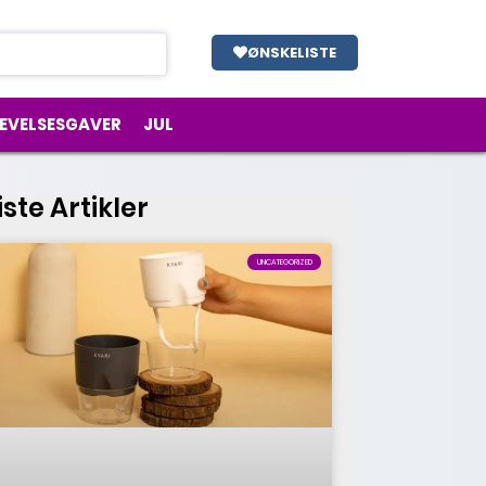
ØNSKELISTE
EVELSESGAVER
JUL
iste Artikler
UNCATEGORIZED