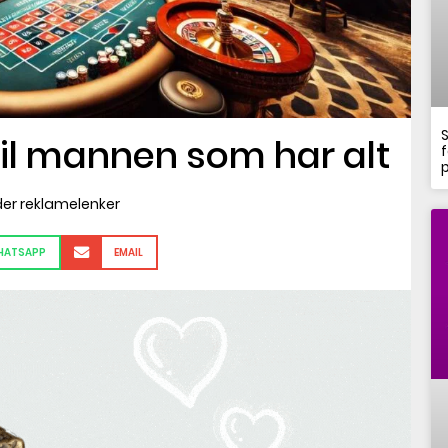
til mannen som har alt
der reklamelenker
HATSAPP
EMAIL