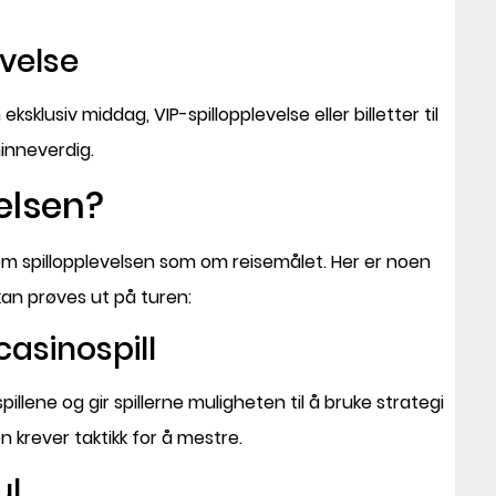
evelse
sklusiv middag, VIP-spillopplevelse eller billetter til
inneverdig.
elsen?
m spillopplevelsen som om reisemålet. Her er noen
an prøves ut på turen:
asinospill
llene og gir spillerne muligheten til å bruke strategi
n krever taktikk for å mestre.
ul