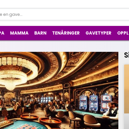
PA
MAMMA
BARN
TENÅRINGER
GAVETYPER
OPPL
S